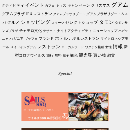
グアム
イベント
クリスマス
クティビティ
キャンペーン
カフェ
キッズ
グアムプラザ-JP＆レストラン
グアムプラザリゾート＆ス
グアムプラザリゾート
ショッピング
タモン
グルメ
セレクトショップ
パ
スイーツ
タモンサ
チャモロ文化
ニューショップ
ンズプラザ
デザート
ナイトアクティビティ
ハガッ
ホテル
ブランド
ホテルレストラン
ハガニア
マイクロネシアモ
ブッフェ
ニャ
情報
レストラン
ール
新
メイドイングアム
ローカルフード
ワクチン接種
女性
買い物
観光客
雑貨
型コロナウイルス
観光
旅行
無料
親子
Special