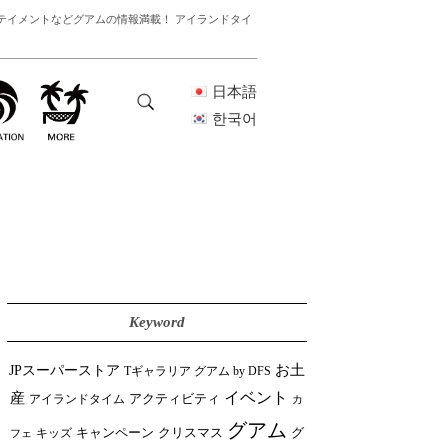
テイメントなどグアムの情報満載！ アイランドタイ
日本語
한국어
Keyword
JPスーパーストア
お土
Tギャラリア グアム by DFS
イベント
産
アイランドタイム
アクティビティ
カ
グアム
クリスマス
キャンペーン
グ
フェ
キッズ