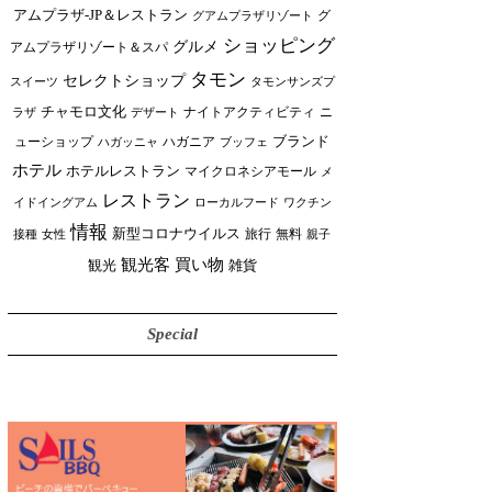
アムプラザ-JP＆レストラン
グ
グアムプラザリゾート
ショッピング
グルメ
アムプラザリゾート＆スパ
タモン
セレクトショップ
スイーツ
タモンサンズプ
チャモロ文化
ニ
ラザ
デザート
ナイトアクティビティ
ブランド
ューショップ
ハガニア
ブッフェ
ハガッニャ
ホテル
ホテルレストラン
マイクロネシアモール
メ
レストラン
イドイングアム
ローカルフード
ワクチン
情報
新型コロナウイルス
接種
女性
旅行
無料
親子
買い物
観光客
雑貨
観光
Special