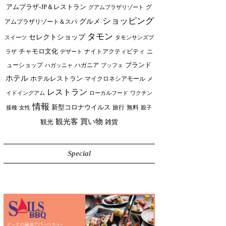
アムプラザ-JP＆レストラン
グ
グアムプラザリゾート
ショッピング
グルメ
アムプラザリゾート＆スパ
タモン
セレクトショップ
スイーツ
タモンサンズプ
チャモロ文化
ニ
ラザ
デザート
ナイトアクティビティ
ブランド
ューショップ
ハガニア
ブッフェ
ハガッニャ
ホテル
ホテルレストラン
マイクロネシアモール
メ
レストラン
イドイングアム
ローカルフード
ワクチン
情報
新型コロナウイルス
接種
女性
旅行
無料
親子
買い物
観光客
雑貨
観光
Special