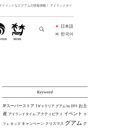
テイメントなどグアムの情報満載！ アイランドタイ
日本語
한국어
Keyword
JPスーパーストア
お土
Tギャラリア グアム by DFS
イベント
産
アイランドタイム
アクティビティ
カ
グアム
クリスマス
キャンペーン
グ
フェ
キッズ