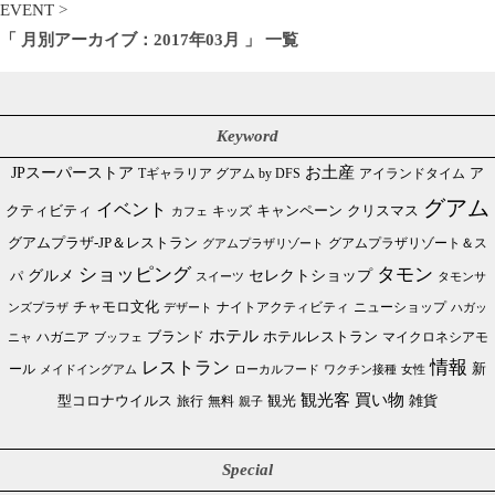
EVENT
>
「 月別アーカイブ：2017年03月 」 一覧
Keyword
JPスーパーストア
お土産
Tギャラリア グアム by DFS
アイランドタイム
ア
グアム
イベント
クリスマス
クティビティ
キャンペーン
カフェ
キッズ
グアムプラザ-JP＆レストラン
グアムプラザリゾート＆ス
グアムプラザリゾート
ショッピング
タモン
グルメ
セレクトショップ
パ
スイーツ
タモンサ
チャモロ文化
ニューショップ
ンズプラザ
デザート
ナイトアクティビティ
ハガッ
ホテル
ブランド
ホテルレストラン
ハガニア
マイクロネシアモ
ブッフェ
ニャ
情報
レストラン
ール
新
メイドイングアム
ローカルフード
ワクチン接種
女性
買い物
観光客
雑貨
型コロナウイルス
観光
旅行
無料
親子
Special