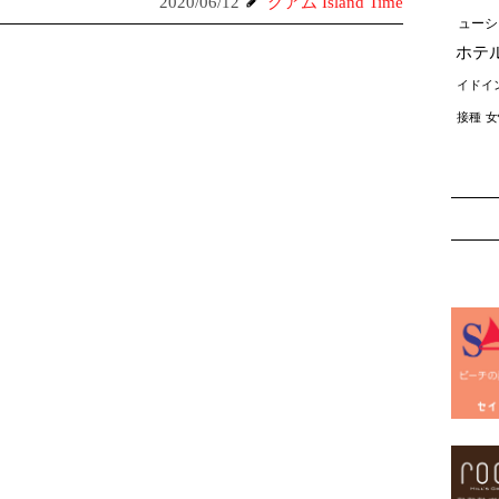
2020/06/12
グアム Island Time
ューシ
ホテ
イドイ
接種
女