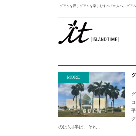
グアムを愛しグアムを楽しむすべての人へ。グアム
MORE
グ
コ
平
グ
のは3月半ば。それ…