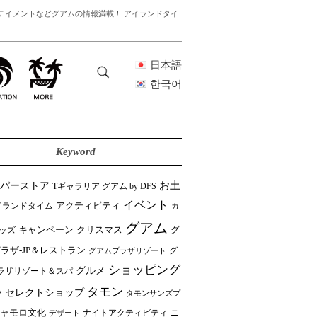
テイメントなどグアムの情報満載！ アイランドタイ
日本語
한국어
Keyword
ーパーストア
お土
Tギャラリア グアム by DFS
イベント
イランドタイム
アクティビティ
カ
グアム
クリスマス
キャンペーン
グ
ッズ
ラザ-JP＆レストラン
グ
グアムプラザリゾート
ショッピング
グルメ
ラザリゾート＆スパ
タモン
セレクトショップ
ツ
タモンサンズプ
ャモロ文化
ニ
デザート
ナイトアクティビティ