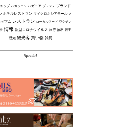
ブランド
ョップ
ハガニア
ブッフェ
ハガッニャ
ル
ホテルレストラン
マイクロネシアモール
メ
レストラン
ングアム
ローカルフード
ワクチン
情報
新型コロナウイルス
性
旅行
無料
親子
買い物
観光客
雑貨
観光
Special