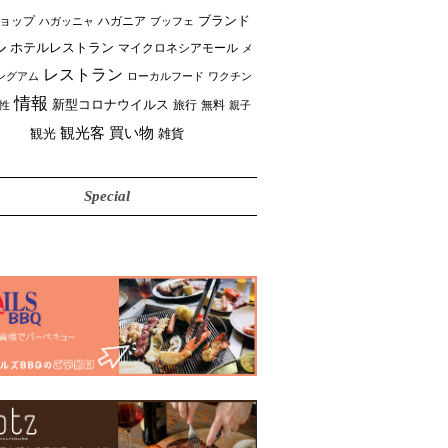
ブランド
ョップ
ハガニア
ブッフェ
ハガッニャ
ル
ホテルレストラン
マイクロネシアモール
メ
レストラン
ングアム
ローカルフード
ワクチン
情報
新型コロナウイルス
性
旅行
無料
親子
買い物
観光客
雑貨
観光
Special