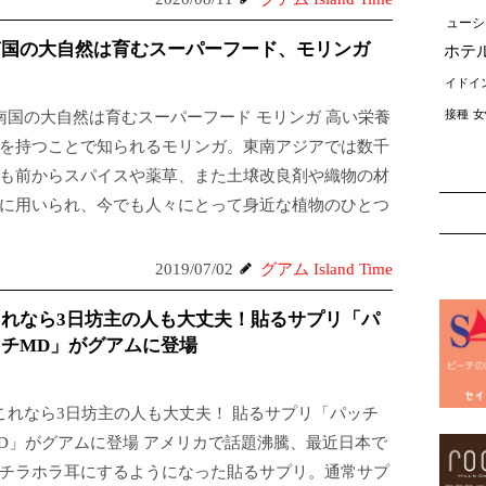
ューシ
南国の大自然は育むスーパーフード、モリンガ
ホテ
イドイ
接種
女
国の大自然は育むスーパーフード モリンガ 高い栄養
を持つことで知られるモリンガ。東南アジアでは数千
も前からスパイスや薬草、また土壌改良剤や織物の材
に用いられ、今でも人々にとって身近な植物のひとつ
2019/07/02
グアム Island Time
これなら3日坊主の人も大丈夫！貼るサプリ「パ
チMD」がグアムに登場
れなら3日坊主の人も大丈夫！ 貼るサプリ「パッチ
D」がグアムに登場 アメリカで話題沸騰、最近日本で
チラホラ耳にするようになった貼るサプリ。通常サプ