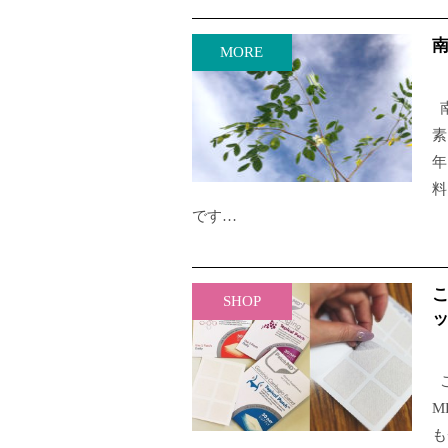
MORE
南
素
年
料
です…
SHOP
ッ
こ
M
も