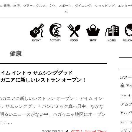
の観光、旅行、ツアー、グルメ、文化、スポーツ、ダイニング、 ショッピング、エンター
ム
健康
イム イントゥ サムシンググッド
JPス
ガニアに新しいレストラン オープン！
産
ア
フェ
キ
ガニアに新しいレストラン オープン！ アイム イン
アムプ
ゥ サムシンググッド パンデミック真っ只中、なかな
アムプ
明るいニュースがない中、ハガッニャ地区にオープン
ここ…
スイー
チ
ラザ
2020/08/11
グアム Island Time