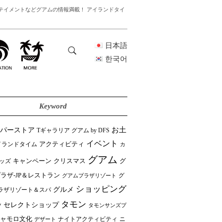
テイメントなどグアムの情報満載！ アイランドタイ
日本語
한국어
Keyword
ーパーストア
お土
Tギャラリア グアム by DFS
イベント
イランドタイム
アクティビティ
カ
グアム
クリスマス
キャンペーン
グ
ッズ
ラザ-JP＆レストラン
グ
グアムプラザリゾート
ショッピング
グルメ
ラザリゾート＆スパ
タモン
セレクトショップ
ツ
タモンサンズプ
ャモロ文化
ニ
デザート
ナイトアクティビティ