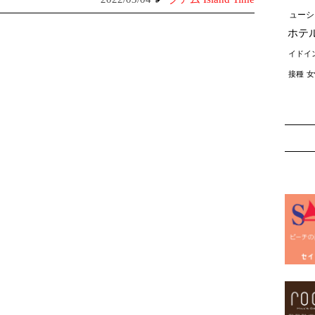
ューシ
ホテ
イドイ
接種
女