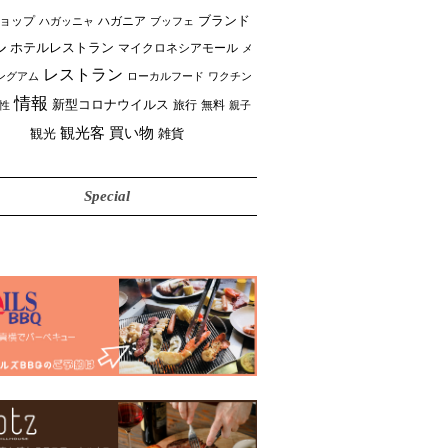
ブランド
ョップ
ハガニア
ブッフェ
ハガッニャ
ル
ホテルレストラン
マイクロネシアモール
メ
レストラン
ングアム
ローカルフード
ワクチン
情報
新型コロナウイルス
性
旅行
無料
親子
買い物
観光客
雑貨
観光
Special