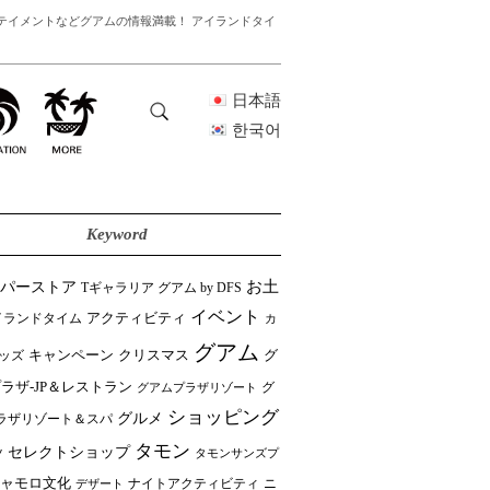
テイメントなどグアムの情報満載！ アイランドタイ
日本語
한국어
Keyword
ーパーストア
お土
Tギャラリア グアム by DFS
イベント
イランドタイム
アクティビティ
カ
グアム
クリスマス
キャンペーン
グ
ッズ
ラザ-JP＆レストラン
グ
グアムプラザリゾート
ショッピング
グルメ
ラザリゾート＆スパ
タモン
セレクトショップ
ツ
タモンサンズプ
ャモロ文化
ニ
デザート
ナイトアクティビティ