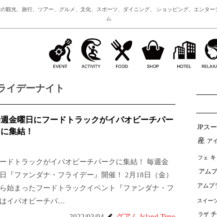
の観光、旅行、ツアー、グルメ、文化、スポーツ、ダイニング、 ショッピング、エンター
ム
ライデーナイト
毎週金曜日にフードトラックがイパオビーチパー
JPス
クに集結！
産
ア
フェ
キ
ードトラックがイパオビーチパークに集結！ 毎週金
アムプ
日『ファンダナ・フライデー』開催！ 2月18日（金）
アムプ
ら始まったフードトラックイベント『ファンダナ・フ
。場所はイパオビーチパ…
スイー
チ
ラザ
2022/03/04
グアム Island Time