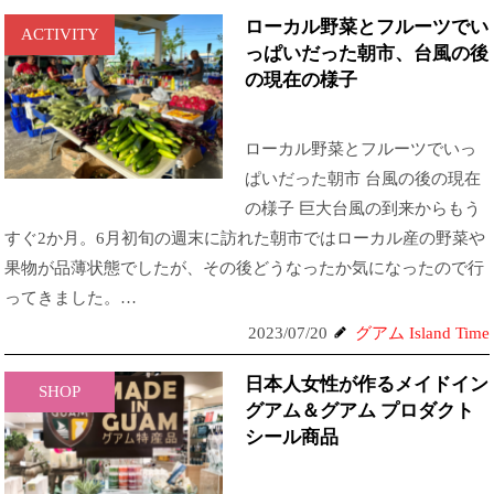
ローカル野菜とフルーツでい
ACTIVITY
っぱいだった朝市、台風の後
の現在の様子
ローカル野菜とフルーツでいっ
ぱいだった朝市 台風の後の現在
の様子 巨大台風の到来からもう
すぐ2か月。6月初旬の週末に訪れた朝市ではローカル産の野菜や
果物が品薄状態でしたが、その後どうなったか気になったので行
ってきました。…
2023/07/20
グアム Island Time
日本人女性が作るメイドイン
SHOP
グアム＆グアム プロダクト
シール商品