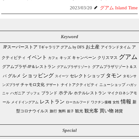
2023/03/20
グアム Island Time
Keyword
JPスーパーストア
お土産
Tギャラリア グアム by DFS
アイランドタイム
ア
グアム
イベント
クリスマス
クティビティ
キャンペーン
カフェ
キッズ
グアムプラザ-JP＆レストラン
グアムプラザリゾート＆ス
グアムプラザリゾート
ショッピング
タモン
グルメ
セレクトショップ
パ
スイーツ
タモンサ
チャモロ文化
ニューショップ
ンズプラザ
デザート
ナイトアクティビティ
ハガッ
ホテル
ブランド
ホテルレストラン
ハガニア
マイクロネシアモ
ブッフェ
ニャ
情報
レストラン
ール
新
メイドイングアム
ローカルフード
ワクチン接種
女性
買い物
観光客
雑貨
型コロナウイルス
観光
旅行
無料
親子
Special