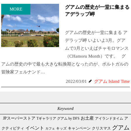
グアムの歴史が一堂に集まる
MORE
アデラップ岬
グアムの歴史が一堂に集まる ア
デラップ岬 いよいよ3月。グア
ムで3月といえばチャモロマンス
（CHamoru Month）です。 グ
アムの歴史の中で最も大きな転換期となったのが、ポルトガルの
冒険家フェルナンド…
2022/03/01
グアム Island Time
Keyword
JPスーパーストア
お土産
Tギャラリア グアム by DFS
アイランドタイム
ア
グアム
イベント
クリスマス
クティビティ
キャンペーン
カフェ
キッズ