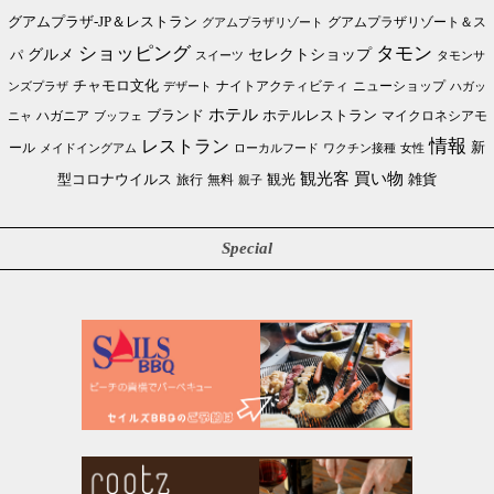
グアムプラザ-JP＆レストラン
グアムプラザリゾート＆ス
グアムプラザリゾート
ショッピング
タモン
グルメ
セレクトショップ
パ
スイーツ
タモンサ
チャモロ文化
ニューショップ
ンズプラザ
デザート
ナイトアクティビティ
ハガッ
ホテル
ブランド
ホテルレストラン
ハガニア
マイクロネシアモ
ブッフェ
ニャ
情報
レストラン
ール
新
メイドイングアム
ローカルフード
ワクチン接種
女性
買い物
観光客
雑貨
型コロナウイルス
観光
旅行
無料
親子
Special