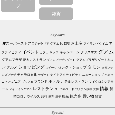
プ
雑貨
Keyword
JPスーパーストア
お土産
Tギャラリア グアム by DFS
アイランドタイム
ア
グアム
イベント
クリスマス
クティビティ
キャンペーン
カフェ
キッズ
グアムプラザ-JP＆レストラン
グアムプラザリゾート＆ス
グアムプラザリゾート
ショッピング
タモン
グルメ
セレクトショップ
パ
スイーツ
タモンサ
チャモロ文化
ニューショップ
ンズプラザ
デザート
ナイトアクティビティ
ハガッ
ホテル
ブランド
ホテルレストラン
ハガニア
マイクロネシアモ
ブッフェ
ニャ
情報
レストラン
ール
新
メイドイングアム
ローカルフード
ワクチン接種
女性
買い物
観光客
雑貨
型コロナウイルス
観光
旅行
無料
親子
Special