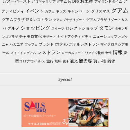
JPスーパーストア
お土産
Tギャラリア グアム by DFS
アイランドタイム
ア
グアム
イベント
クリスマス
クティビティ
キャンペーン
カフェ
キッズ
グアムプラザ-JP＆レストラン
グアムプラザリゾート＆ス
グアムプラザリゾート
ショッピング
タモン
グルメ
セレクトショップ
パ
スイーツ
タモンサ
チャモロ文化
ニューショップ
ンズプラザ
デザート
ナイトアクティビティ
ハガッ
ホテル
ブランド
ホテルレストラン
ハガニア
マイクロネシアモ
ブッフェ
ニャ
情報
レストラン
ール
新
メイドイングアム
ローカルフード
ワクチン接種
女性
買い物
観光客
雑貨
型コロナウイルス
観光
旅行
無料
親子
Special