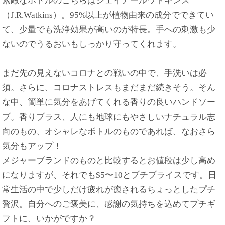
素敵なボトルのこちらはジェイアールワトキンス
（J.R.Watkins）。95%以上が植物由来の成分でできてい
て、少量でも洗浄効果が高いのが特長。手への刺激も少
ないのでうるおいもしっかり守ってくれます。
まだ先の見えないコロナとの戦いの中で、手洗いは必
須。さらに、コロナストレスもまだまだ続きそう。そん
な中、簡単に気分をあげてくれる香りの良いハンドソー
プ。香りプラス、人にも地球にもやさしいナチュラル志
向のもの、オシャレなボトルのものであれば、なおさら
気分もアップ！
メジャーブランドのものと比較するとお値段は少し高め
になりますが、それでも$5〜10とプチプライスです。日
常生活の中で少しだけ疲れが癒されるちょっとしたプチ
贅沢。自分へのご褒美に、感謝の気持ちを込めてプチギ
フトに、いかがですか？