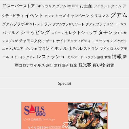
JPスーパーストア
お土産
Tギャラリア グアム by DFS
アイランドタイム
ア
グアム
イベント
クリスマス
クティビティ
キャンペーン
カフェ
キッズ
グアムプラザ-JP＆レストラン
グアムプラザリゾート＆ス
グアムプラザリゾート
ショッピング
タモン
グルメ
セレクトショップ
パ
スイーツ
タモンサ
チャモロ文化
ニューショップ
ンズプラザ
デザート
ナイトアクティビティ
ハガッ
ホテル
ブランド
ホテルレストラン
ハガニア
マイクロネシアモ
ブッフェ
ニャ
情報
レストラン
ール
新
メイドイングアム
ローカルフード
ワクチン接種
女性
買い物
観光客
雑貨
型コロナウイルス
観光
旅行
無料
親子
Special