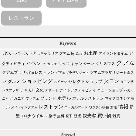
BBQ
チャモロ料理
レストラン
Keyword
JPスーパーストア
お土産
Tギャラリア グアム by DFS
アイランドタイム
ア
グアム
イベント
クリスマス
クティビティ
キャンペーン
カフェ
キッズ
グアムプラザ-JP＆レストラン
グアムプラザリゾート＆ス
グアムプラザリゾート
ショッピング
タモン
グルメ
セレクトショップ
パ
スイーツ
タモンサ
チャモロ文化
ニューショップ
ンズプラザ
デザート
ナイトアクティビティ
ハガッ
ホテル
ブランド
ホテルレストラン
ハガニア
マイクロネシアモ
ブッフェ
ニャ
情報
レストラン
ール
新
メイドイングアム
ローカルフード
ワクチン接種
女性
買い物
観光客
雑貨
型コロナウイルス
観光
旅行
無料
親子
Special