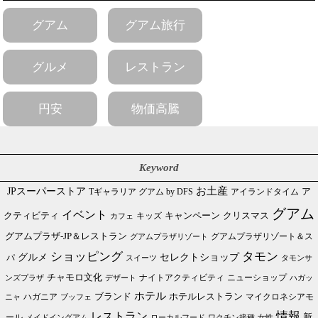
グアム
グアム旅行
グルメ
レストラン
円安
物価高騰
Keyword
JPスーパーストア
お土産
Tギャラリア グアム by DFS
アイランドタイム
ア
グアム
イベント
クリスマス
クティビティ
キャンペーン
カフェ
キッズ
グアムプラザ-JP＆レストラン
グアムプラザリゾート＆ス
グアムプラザリゾート
ショッピング
タモン
グルメ
セレクトショップ
パ
スイーツ
タモンサ
チャモロ文化
ニューショップ
ンズプラザ
デザート
ナイトアクティビティ
ハガッ
ホテル
ブランド
ホテルレストラン
ハガニア
マイクロネシアモ
ブッフェ
ニャ
情報
レストラン
ール
新
メイドイングアム
ローカルフード
ワクチン接種
女性