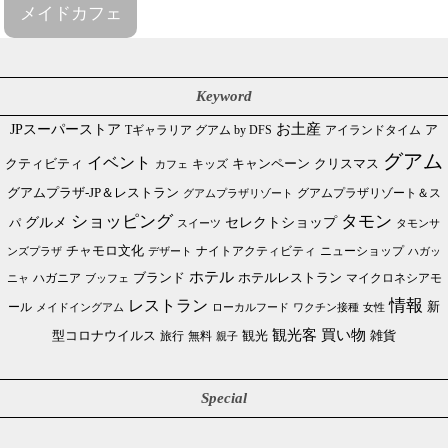
メイドカフェ
Keyword
JPスーパーストア
お土産
Tギャラリア グアム by DFS
アイランドタイム
ア
グアム
イベント
クリスマス
クティビティ
キャンペーン
カフェ
キッズ
グアムプラザ-JP＆レストラン
グアムプラザリゾート＆ス
グアムプラザリゾート
ショッピング
タモン
グルメ
セレクトショップ
パ
スイーツ
タモンサ
チャモロ文化
ニューショップ
ンズプラザ
デザート
ナイトアクティビティ
ハガッ
ホテル
ブランド
ホテルレストラン
ハガニア
マイクロネシアモ
ブッフェ
ニャ
情報
レストラン
ール
新
メイドイングアム
ローカルフード
ワクチン接種
女性
買い物
観光客
雑貨
型コロナウイルス
観光
旅行
無料
親子
Special