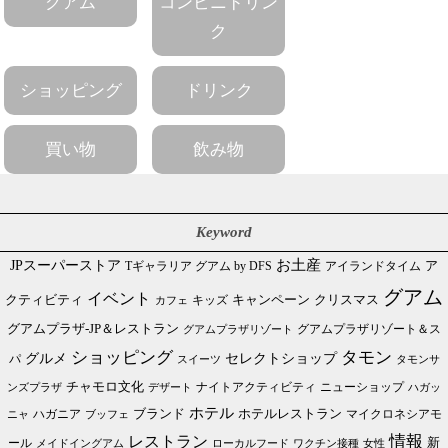
グアム
コンビニドリン
ク
ショッピング
ドリンク
買い物
飲み物
Keyword
JPスーパーストア
お土産
Tギャラリア グアム by DFS
アイランドタイム
ア
グアム
イベント
クリスマス
クティビティ
キャンペーン
カフェ
キッズ
グアムプラザ-JP＆レストラン
グアムプラザリゾート＆ス
グアムプラザリゾート
ショッピング
タモン
グルメ
セレクトショップ
パ
スイーツ
タモンサ
チャモロ文化
ニューショップ
ンズプラザ
デザート
ナイトアクティビティ
ハガッ
ホテル
ブランド
ホテルレストラン
ハガニア
マイクロネシアモ
ブッフェ
ニャ
情報
レストラン
ール
新
メイドイングアム
ローカルフード
ワクチン接種
女性