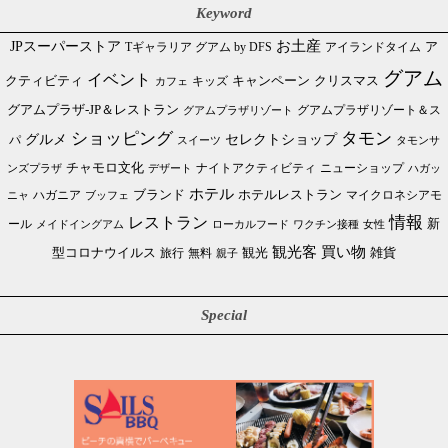
Keyword
JPスーパーストア
お土産
Tギャラリア グアム by DFS
アイランドタイム
ア
グアム
イベント
クリスマス
クティビティ
キャンペーン
カフェ
キッズ
グアムプラザ-JP＆レストラン
グアムプラザリゾート＆ス
グアムプラザリゾート
ショッピング
タモン
グルメ
セレクトショップ
パ
スイーツ
タモンサ
チャモロ文化
ニューショップ
ンズプラザ
デザート
ナイトアクティビティ
ハガッ
ホテル
ブランド
ホテルレストラン
ハガニア
マイクロネシアモ
ブッフェ
ニャ
情報
レストラン
ール
新
メイドイングアム
ローカルフード
ワクチン接種
女性
買い物
観光客
雑貨
型コロナウイルス
観光
旅行
無料
親子
Special