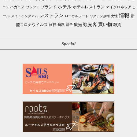
ホテル
ブランド
ホテルレストラン
ハガニア
マイクロネシアモ
ブッフェ
ニャ
情報
レストラン
ール
新
メイドイングアム
ローカルフード
ワクチン接種
女性
買い物
観光客
雑貨
型コロナウイルス
観光
旅行
無料
親子
Special