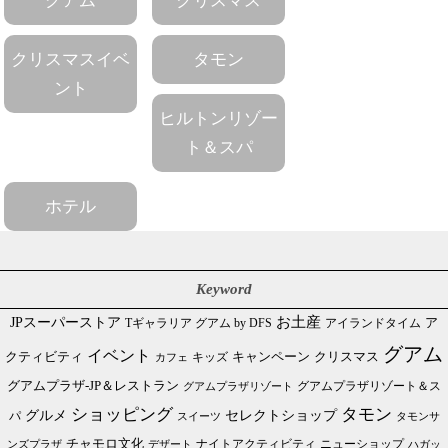
グアム
クリスマス
クリスマスイベ
タモン
ント
ヒルトンリゾー
ト＆スパ
ホテル
Keyword
JPスーパーストア
お土産
Tギャラリア グアム by DFS
アイランドタイム
ア
グアム
イベント
クリスマス
クティビティ
キャンペーン
カフェ
キッズ
グアムプラザ-JP＆レストラン
グアムプラザリゾート＆ス
グアムプラザリゾート
ショッピング
タモン
グルメ
セレクトショップ
パ
スイーツ
タモンサ
チャモロ文化
ニューショップ
ンズプラザ
デザート
ナイトアクティビティ
ハガッ