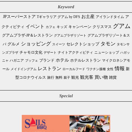
Keyword
JPスーパーストア
お土産
Tギャラリア グアム by DFS
アイランドタイム
ア
グアム
イベント
クリスマス
クティビティ
キャンペーン
カフェ
キッズ
グアムプラザ-JP＆レストラン
グアムプラザリゾート＆ス
グアムプラザリゾート
ショッピング
タモン
グルメ
セレクトショップ
パ
スイーツ
タモンサ
チャモロ文化
ニューショップ
ンズプラザ
デザート
ナイトアクティビティ
ハガッ
ホテル
ブランド
ホテルレストラン
ハガニア
マイクロネシアモ
ブッフェ
ニャ
情報
レストラン
ール
新
メイドイングアム
ローカルフード
ワクチン接種
女性
買い物
観光客
雑貨
型コロナウイルス
観光
旅行
無料
親子
Special