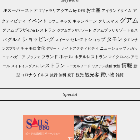
JPスーパーストア
お土産
Tギャラリア グアム by DFS
アイランドタイム
ア
グアム
イベント
クリスマス
クティビティ
キャンペーン
カフェ
キッズ
グアムプラザ-JP＆レストラン
グアムプラザリゾート＆ス
グアムプラザリゾート
ショッピング
タモン
グルメ
セレクトショップ
パ
スイーツ
タモンサ
チャモロ文化
ニューショップ
ンズプラザ
デザート
ナイトアクティビティ
ハガッ
ホテル
ブランド
ホテルレストラン
ハガニア
マイクロネシアモ
ブッフェ
ニャ
情報
レストラン
ール
新
メイドイングアム
ローカルフード
ワクチン接種
女性
買い物
観光客
雑貨
型コロナウイルス
観光
旅行
無料
親子
Special