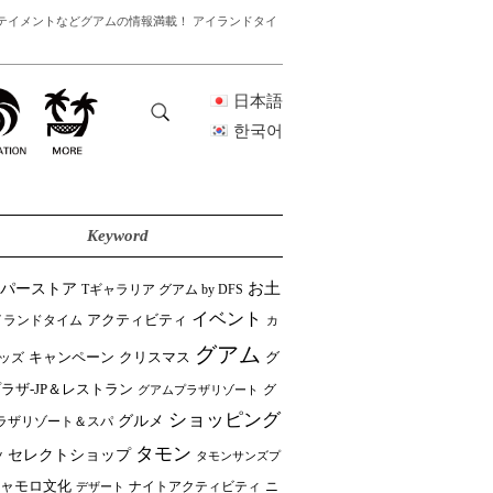
テイメントなどグアムの情報満載！ アイランドタイ
日本語
한국어
Keyword
ーパーストア
お土
Tギャラリア グアム by DFS
イベント
イランドタイム
アクティビティ
カ
グアム
クリスマス
キャンペーン
グ
ッズ
ラザ-JP＆レストラン
グ
グアムプラザリゾート
ショッピング
グルメ
ラザリゾート＆スパ
タモン
セレクトショップ
ツ
タモンサンズプ
ャモロ文化
ニ
デザート
ナイトアクティビティ