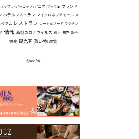
ブランド
ョップ
ハガニア
ブッフェ
ハガッニャ
ル
ホテルレストラン
マイクロネシアモール
メ
レストラン
ングアム
ローカルフード
ワクチン
情報
新型コロナウイルス
性
旅行
無料
親子
買い物
観光客
雑貨
観光
Special