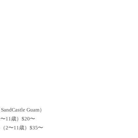
Castle Guam）
11歳）$20〜
〜11歳）$35〜