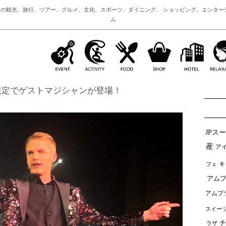
の観光、旅行、ツアー、グルメ、文化、スポーツ、ダイニング、 ショッピング、エンター
ム
限定でゲストマジシャンが登場！
JPス
産
ア
フェ
キ
アムプ
アムプ
スイー
チ
ラザ