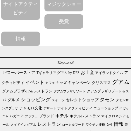
ナイトアクティ
マジックショー
ビティ
受賞
情報
Keyword
JPスーパーストア
お土産
Tギャラリア グアム by DFS
アイランドタイム
ア
グアム
イベント
クリスマス
クティビティ
キャンペーン
カフェ
キッズ
グアムプラザ-JP＆レストラン
グアムプラザリゾート＆ス
グアムプラザリゾート
ショッピング
タモン
グルメ
セレクトショップ
パ
スイーツ
タモンサ
チャモロ文化
ニューショップ
ンズプラザ
デザート
ナイトアクティビティ
ハガッ
ホテル
ブランド
ホテルレストラン
ハガニア
マイクロネシアモ
ブッフェ
ニャ
情報
レストラン
ール
新
メイドイングアム
ローカルフード
ワクチン接種
女性