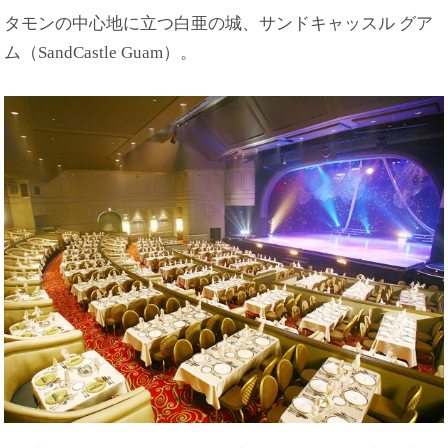
タモンの中心地に立つ白亜の城、サンドキャッスル グア
ム（SandCastle Guam）。