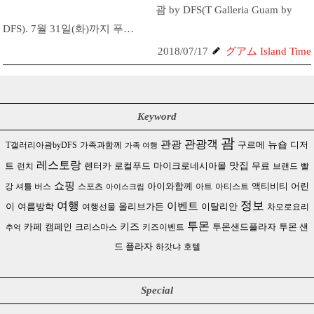
괌 by DFS(T Galleria Guam by
DFS). 7월 31일(화)까지 푸…
2018/07/17
グアム Island Time
Keyword
괌
관광
관광객
뉴숍
T갤러리아괌byDFS
가족과함께
구르메
디저
가족 여행
레스토랑
로컬푸드
맛집
무료
트
런치
렌터카
마이크로네시아몰
브랜드
빨
쇼핑
아이와함께
강 셔틀 버스
스포츠
아트
아티스트
액티비티
어린
아이스크림
여행
정보
이벤트
이
여름방학
여행선물
올리브가든
이탈리안
차모로요리
투몬
캠페인
키즈
카페
크리스마스
키즈이벤트
투몬샌드플라자
투몬 샌
추억
드 플라자
하갓냐
호텔
Special