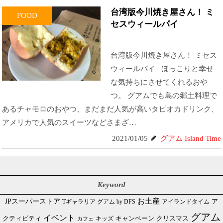
台湾版今川焼き屋さん！ ミ
FOOD
セスウィールパイ
台湾版今川焼き屋さん！ ミセス
ウィールパイ ほっこりと幸せ
な気持ちにさせてくれるおや
つ。 グアムでも島の郷土料理で
あるチャモロのおやつ、まだまだ人気が高いタピオカドリンク、
アメリカで人気のスイーツなどさまざ…
2021/01/05
グアム Island Time
Keyword
JPスーパーストア
お土産
Tギャラリア グアム by DFS
アイランドタイム
ア
グアム
イベント
クリスマス
クティビティ
キャンペーン
カフェ
キッズ