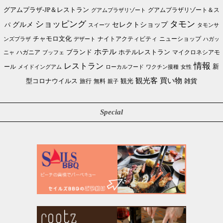
グアムプラザ-JP＆レストラン
グアムプラザリゾート＆ス
グアムプラザリゾート
ショッピング
タモン
グルメ
セレクトショップ
パ
スイーツ
タモンサ
チャモロ文化
ニューショップ
ンズプラザ
デザート
ナイトアクティビティ
ハガッ
ホテル
ブランド
ホテルレストラン
ハガニア
マイクロネシアモ
ブッフェ
ニャ
情報
レストラン
ール
新
メイドイングアム
ローカルフード
ワクチン接種
女性
買い物
観光客
雑貨
型コロナウイルス
観光
旅行
無料
親子
Special