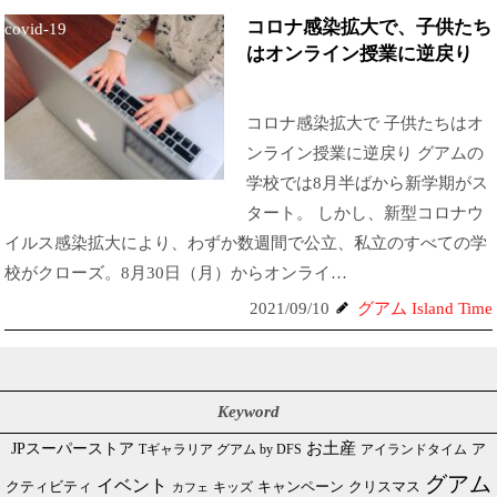
コロナ感染拡大で、子供たち
covid-19
はオンライン授業に逆戻り
コロナ感染拡大で 子供たちはオ
ンライン授業に逆戻り グアムの
学校では8月半ばから新学期がス
タート。 しかし、新型コロナウ
イルス感染拡大により、わずか数週間で公立、私立のすべての学
校がクローズ。8月30日（月）からオンライ…
2021/09/10
グアム Island Time
Keyword
JPスーパーストア
お土産
Tギャラリア グアム by DFS
アイランドタイム
ア
グアム
イベント
クリスマス
クティビティ
キャンペーン
カフェ
キッズ