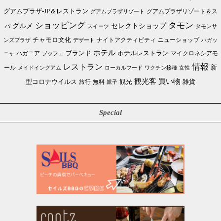
グアムプラザ-JP＆レストラン
グアムプラザリゾート＆ス
グアムプラザリゾート
ショッピング
タモン
グルメ
セレクトショップ
パ
スイーツ
タモンサ
チャモロ文化
ニューショップ
ンズプラザ
デザート
ナイトアクティビティ
ハガッ
ホテル
ブランド
ホテルレストラン
ハガニア
マイクロネシアモ
ブッフェ
ニャ
情報
レストラン
ール
新
メイドイングアム
ローカルフード
ワクチン接種
女性
買い物
観光客
雑貨
型コロナウイルス
観光
旅行
無料
親子
Special