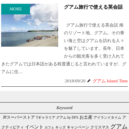
グアム旅行で使える英会話
MORE
グアム旅行で使える英会話 南
のリゾート地、グアム。その青
い海と空はグアムを訪れる人々
を魅了しています。長年、日本
からの観光客を多く受け入れて
きたグアムでは日本語がある程度通じると言われていますが、グ
アムに住…
2018/09/20
グアム Island Time
Keyword
JPスーパーストア
お土産
Tギャラリア グアム by DFS
アイランドタイム
ア
グアム
イベント
クリスマス
クティビティ
キャンペーン
カフェ
キッズ