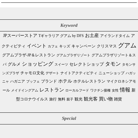
Keyword
JPスーパーストア
お土産
Tギャラリア グアム by DFS
アイランドタイム
ア
グアム
イベント
クリスマス
クティビティ
キャンペーン
カフェ
キッズ
グアムプラザ-JP＆レストラン
グアムプラザリゾート＆ス
グアムプラザリゾート
ショッピング
タモン
グルメ
セレクトショップ
パ
スイーツ
タモンサ
チャモロ文化
ニューショップ
ンズプラザ
デザート
ナイトアクティビティ
ハガッ
ホテル
ブランド
ホテルレストラン
ハガニア
マイクロネシアモ
ブッフェ
ニャ
情報
レストラン
ール
新
メイドイングアム
ローカルフード
ワクチン接種
女性
買い物
観光客
雑貨
型コロナウイルス
観光
旅行
無料
親子
Special