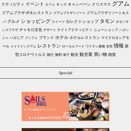
グアム
イベント
クリスマス
クティビティ
キャンペーン
カフェ
キッズ
グアムプラザ-JP＆レストラン
グアムプラザリゾート＆ス
グアムプラザリゾート
ショッピング
タモン
グルメ
セレクトショップ
パ
スイーツ
タモンサ
チャモロ文化
ニューショップ
ンズプラザ
デザート
ナイトアクティビティ
ハガッ
ホテル
ブランド
ホテルレストラン
ハガニア
マイクロネシアモ
ブッフェ
ニャ
情報
レストラン
ール
新
メイドイングアム
ローカルフード
ワクチン接種
女性
買い物
観光客
雑貨
型コロナウイルス
観光
旅行
無料
親子
Special