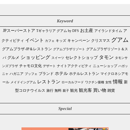
Keyword
JPスーパーストア
お土産
Tギャラリア グアム by DFS
アイランドタイム
ア
グアム
イベント
クリスマス
クティビティ
キャンペーン
カフェ
キッズ
グアムプラザ-JP＆レストラン
グアムプラザリゾート＆ス
グアムプラザリゾート
ショッピング
タモン
グルメ
セレクトショップ
パ
スイーツ
タモンサ
チャモロ文化
ニューショップ
ンズプラザ
デザート
ナイトアクティビティ
ハガッ
ホテル
ブランド
ホテルレストラン
ハガニア
マイクロネシアモ
ブッフェ
ニャ
情報
レストラン
ール
新
メイドイングアム
ローカルフード
ワクチン接種
女性
買い物
観光客
雑貨
型コロナウイルス
観光
旅行
無料
親子
Special