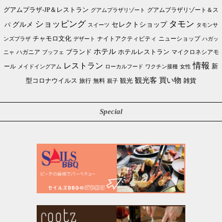
グアムプラザ-JP＆レストラン
グアムプラザリゾート＆ス
グアムプラザリゾート
ショッピング
タモン
グルメ
セレクトショップ
パ
スイーツ
タモンサ
チャモロ文化
ニューショップ
ンズプラザ
デザート
ナイトアクティビティ
ハガッ
ホテル
ブランド
ホテルレストラン
ハガニア
マイクロネシアモ
ブッフェ
ニャ
情報
レストラン
ール
新
メイドイングアム
ローカルフード
ワクチン接種
女性
買い物
観光客
雑貨
型コロナウイルス
観光
旅行
無料
親子
Special