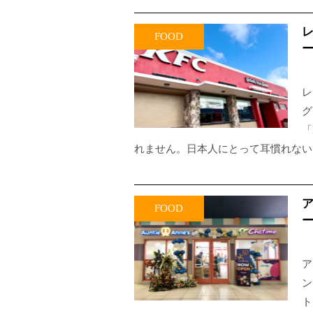
レ
FOOD
レ
グ
「
れません。日本人にとって耳慣れない
ア
FOOD
ア
ン
ト