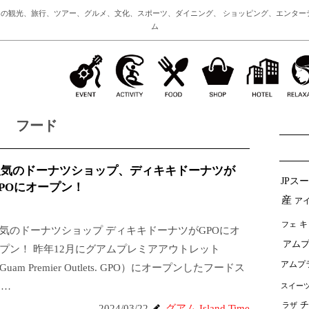
の観光、旅行、ツアー、グルメ、文化、スポーツ、ダイニング、 ショッピング、エンター
ム
フード
人気のドーナツショップ、ディキキドーナツが
JPス
POにオープン！
産
ア
フェ
キ
気のドーナツショップ ディキキドーナツがGPOにオ
アムプ
プン！ 昨年12月にグアムプレミアアウトレット
アムプ
Guam Premier Outlets. GPO）にオープンしたフードス
o…
スイー
チ
ラザ
2024/03/22
グアム Island Time