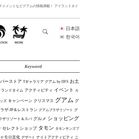
テイメントなどグアムの情報満載！ アイランドタイ
日本語
한국어
Keyword
ーパーストア
お土
Tギャラリア グアム by DFS
イベント
イランドタイム
アクティビティ
カ
グアム
クリスマス
キャンペーン
グ
ッズ
ラザ-JP＆レストラン
グ
グアムプラザリゾート
ショッピング
グルメ
ラザリゾート＆スパ
タモン
セレクトショップ
ツ
タモンサンズプ
ャモロ文化
ニ
デザート
ナイトアクティビティ