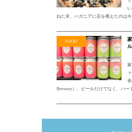
ザ
い
ねた末、ハガニアに店を構えたのは今
FOOD
家
ァ
表
Brewery）。ビールだけでなく、ハ