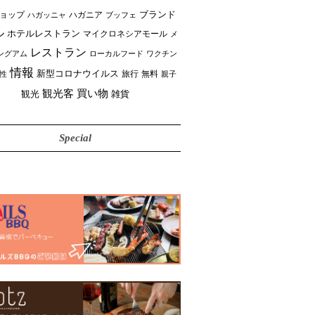
ブランド
ョップ
ハガニア
ブッフェ
ハガッニャ
ル
ホテルレストラン
マイクロネシアモール
メ
レストラン
ングアム
ローカルフード
ワクチン
情報
新型コロナウイルス
性
旅行
無料
親子
買い物
観光客
雑貨
観光
Special