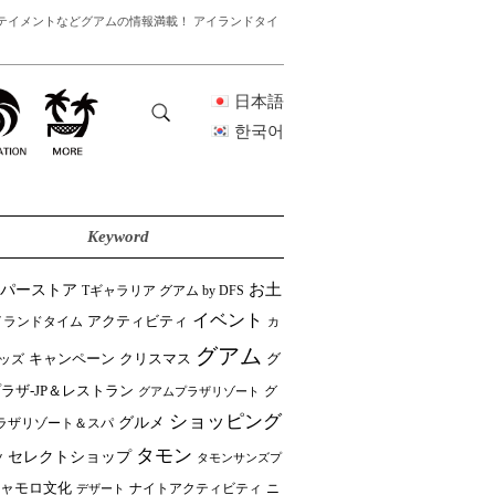
テイメントなどグアムの情報満載！ アイランドタイ
日本語
한국어
Keyword
ーパーストア
お土
Tギャラリア グアム by DFS
イベント
イランドタイム
アクティビティ
カ
グアム
クリスマス
キャンペーン
グ
ッズ
ラザ-JP＆レストラン
グ
グアムプラザリゾート
ショッピング
グルメ
ラザリゾート＆スパ
タモン
セレクトショップ
ツ
タモンサンズプ
ャモロ文化
ニ
デザート
ナイトアクティビティ