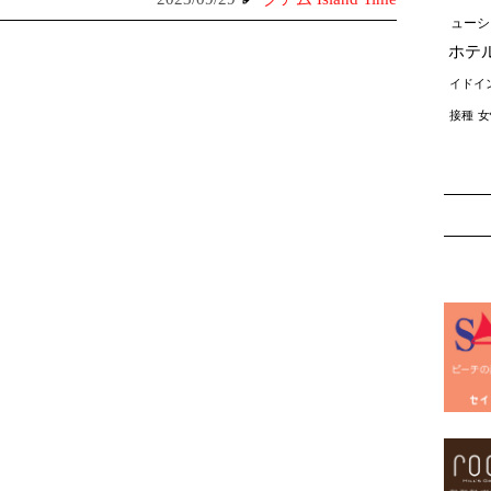
ューシ
ホテ
イドイ
接種
女