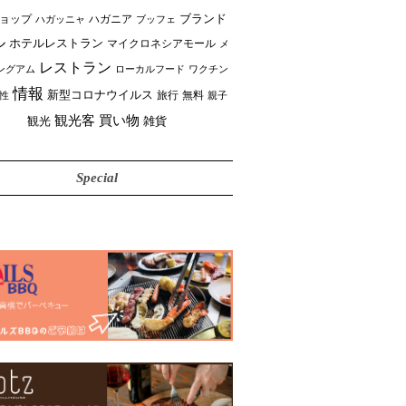
ブランド
ョップ
ハガニア
ブッフェ
ハガッニャ
ル
ホテルレストラン
マイクロネシアモール
メ
レストラン
ングアム
ローカルフード
ワクチン
情報
新型コロナウイルス
性
旅行
無料
親子
買い物
観光客
雑貨
観光
Special