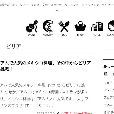
の観光、旅行、ツアー、グルメ、文化、スポーツ、ダイニング、 ショッピング、エンター
ム
ビリア
グアムで人気のメキシコ料理。その中からビリア
JPス
に挑戦！
産
ア
フェ
キ
アムで人気のメキシコ料理 その中からビリアに挑
アムプ
！ なぜかグアムにはメキシコ料理レストランが多く
アムプ
り、メキシコ料理はグアムの人に人気です。 大手フ
プラザ（Tumon Sands …
スイー
チ
ラザ
2023/09/29
グアム Island Time