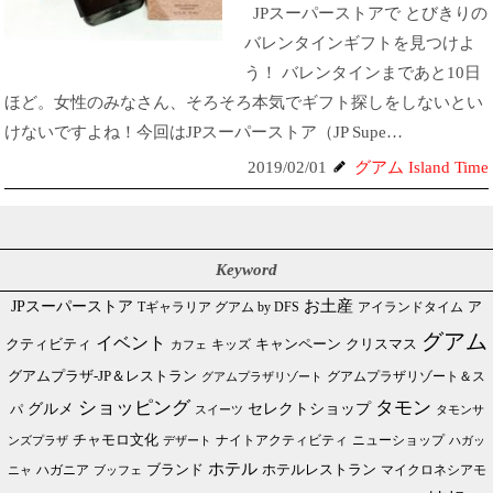
JPスーパーストアで とびきりの
バレンタインギフトを見つけよ
う！ バレンタインまであと10日
ほど。女性のみなさん、そろそろ本気でギフト探しをしないとい
けないですよね！今回はJPスーパーストア（JP Supe…
2019/02/01
グアム Island Time
Keyword
JPスーパーストア
お土産
Tギャラリア グアム by DFS
アイランドタイム
ア
グアム
イベント
クリスマス
クティビティ
キャンペーン
カフェ
キッズ
グアムプラザ-JP＆レストラン
グアムプラザリゾート＆ス
グアムプラザリゾート
ショッピング
タモン
グルメ
セレクトショップ
パ
スイーツ
タモンサ
チャモロ文化
ニューショップ
ンズプラザ
デザート
ナイトアクティビティ
ハガッ
ホテル
ブランド
ホテルレストラン
ハガニア
マイクロネシアモ
ブッフェ
ニャ