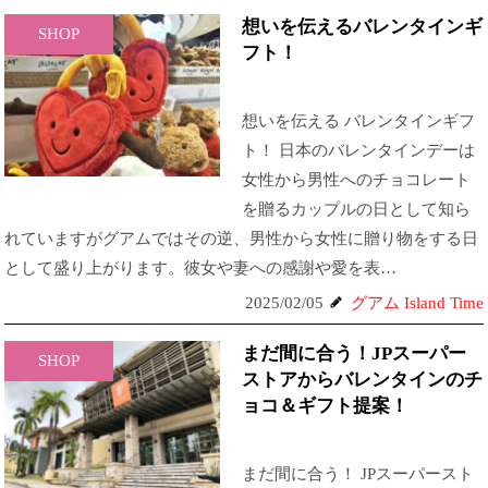
想いを伝えるバレンタインギ
SHOP
フト！
想いを伝える バレンタインギフ
ト！ 日本のバレンタインデーは
女性から男性へのチョコレート
を贈るカップルの日として知ら
れていますがグアムではその逆、男性から女性に贈り物をする日
として盛り上がります。彼女や妻への感謝や愛を表…
2025/02/05
グアム Island Time
まだ間に合う！JPスーパー
SHOP
ストアからバレンタインのチ
ョコ＆ギフト提案！
まだ間に合う！ JPスーパースト