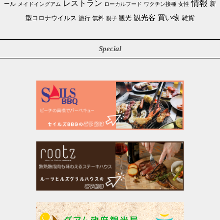
情報
レストラン
ール
新
メイドイングアム
ローカルフード
ワクチン接種
女性
買い物
観光客
雑貨
型コロナウイルス
観光
旅行
無料
親子
Special