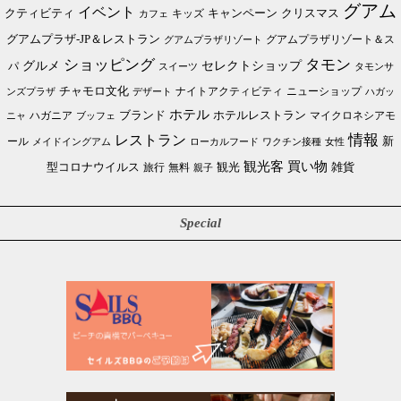
グアム
イベント
クリスマス
クティビティ
キャンペーン
カフェ
キッズ
グアムプラザ-JP＆レストラン
グアムプラザリゾート＆ス
グアムプラザリゾート
ショッピング
タモン
グルメ
セレクトショップ
パ
スイーツ
タモンサ
チャモロ文化
ニューショップ
ンズプラザ
デザート
ナイトアクティビティ
ハガッ
ホテル
ブランド
ホテルレストラン
ハガニア
マイクロネシアモ
ブッフェ
ニャ
情報
レストラン
ール
新
メイドイングアム
ローカルフード
ワクチン接種
女性
買い物
観光客
雑貨
型コロナウイルス
観光
旅行
無料
親子
Special