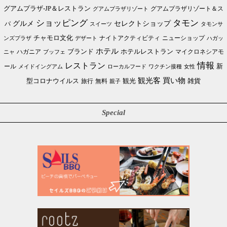
グアムプラザ-JP＆レストラン
グアムプラザリゾート＆ス
グアムプラザリゾート
ショッピング
タモン
グルメ
セレクトショップ
パ
スイーツ
タモンサ
チャモロ文化
ニューショップ
ンズプラザ
デザート
ナイトアクティビティ
ハガッ
ホテル
ブランド
ホテルレストラン
ハガニア
マイクロネシアモ
ブッフェ
ニャ
情報
レストラン
ール
新
メイドイングアム
ローカルフード
ワクチン接種
女性
買い物
観光客
雑貨
型コロナウイルス
観光
旅行
無料
親子
Special