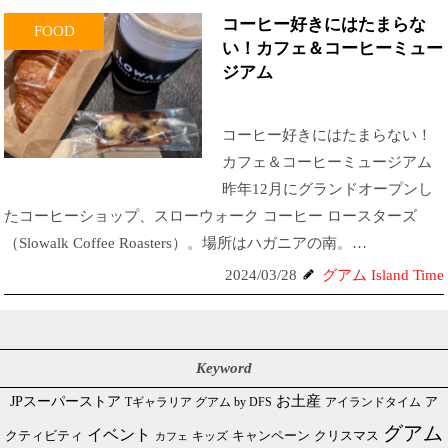
コーヒー好きにはたまらな
FOOD
い！カフェ＆コーヒーミュー
ジアム
コーヒー好きにはたまらない！
カフェ＆コーヒーミュージアム
昨年12月にグランドオープンし
たコーヒーショップ、スローウォーク コーヒー ロースターズ
（Slowalk Coffee Roasters）。場所はハガニアの南。…
2024/03/28
グアム Island Time
Keyword
JPスーパーストア
お土産
Tギャラリア グアム by DFS
アイランドタイム
ア
グアム
イベント
クリスマス
クティビティ
キャンペーン
カフェ
キッズ