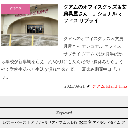
グアムのオフィスグッズ＆文
SHOP
房具屋さん、ナショナル オ
フィス サプライ
グアムのオフィスグッズ＆文房
具屋さん ナショナル オフィス
サプライ グアムでは8月半ばか
ら学校が新学期を迎え、約3か月にも及んだ長い夏休みからよう
やく学校生活へと生活が慣れて来た頃。 夏休み期間中は「バ
ッ…
2023/09/21
グアム Island Time
Keyword
JPスーパーストア
お土産
Tギャラリア グアム by DFS
アイランドタイム
ア