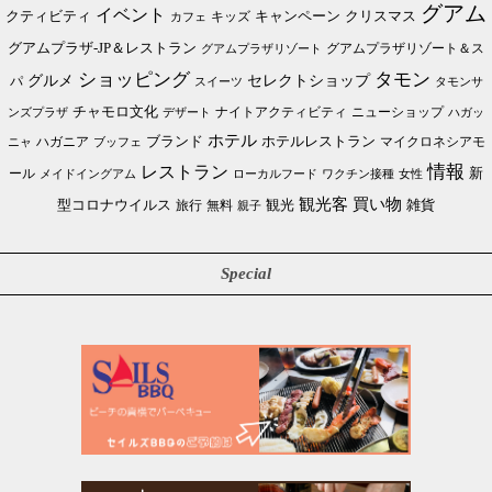
グアム
イベント
クリスマス
クティビティ
キャンペーン
カフェ
キッズ
グアムプラザ-JP＆レストラン
グアムプラザリゾート＆ス
グアムプラザリゾート
ショッピング
タモン
グルメ
セレクトショップ
パ
スイーツ
タモンサ
チャモロ文化
ニューショップ
ンズプラザ
デザート
ナイトアクティビティ
ハガッ
ホテル
ブランド
ホテルレストラン
ハガニア
マイクロネシアモ
ブッフェ
ニャ
情報
レストラン
ール
新
メイドイングアム
ローカルフード
ワクチン接種
女性
買い物
観光客
雑貨
型コロナウイルス
観光
旅行
無料
親子
Special