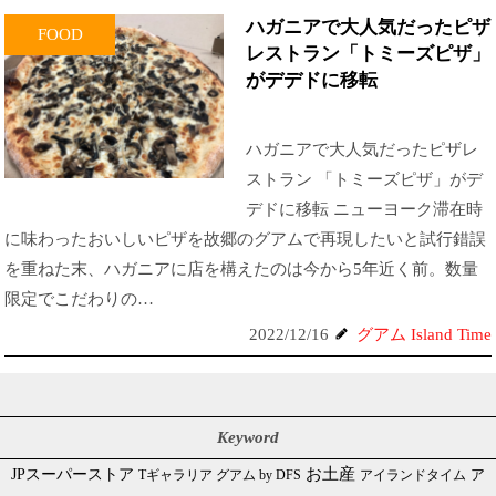
ハガニアで大人気だったピザ
FOOD
レストラン「トミーズピザ」
がデデドに移転
ハガニアで大人気だったピザレ
ストラン 「トミーズピザ」がデ
デドに移転 ニューヨーク滞在時
に味わったおいしいピザを故郷のグアムで再現したいと試行錯誤
を重ねた末、ハガニアに店を構えたのは今から5年近く前。数量
限定でこだわりの…
2022/12/16
グアム Island Time
Keyword
JPスーパーストア
お土産
Tギャラリア グアム by DFS
アイランドタイム
ア