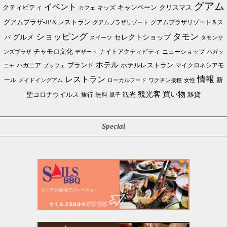
グアム
イベント
クリスマス
クティビティ
キャンペーン
カフェ
キッズ
グアムプラザ-JP＆レストラン
グアムプラザリゾート＆ス
グアムプラザリゾート
ショッピング
タモン
グルメ
セレクトショップ
パ
スイーツ
タモンサ
チャモロ文化
ニューショップ
ンズプラザ
デザート
ナイトアクティビティ
ハガッ
ホテル
ブランド
ホテルレストラン
ハガニア
マイクロネシアモ
ブッフェ
ニャ
情報
レストラン
ール
新
メイドイングアム
ローカルフード
ワクチン接種
女性
買い物
観光客
雑貨
型コロナウイルス
観光
旅行
無料
親子
Special