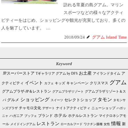
訪れる常夏の島グアム。マリン
スポーツなどの様々なアクティ
ビティーをはじめ、ショッピングや観光が充実しており、多くの
人を魅了しています。 …
2018/09/24
グアム Island Time
Keyword
JPスーパーストア
お土産
Tギャラリア グアム by DFS
アイランドタイム
ア
グアム
イベント
クリスマス
クティビティ
キャンペーン
カフェ
キッズ
グアムプラザ-JP＆レストラン
グアムプラザリゾート＆ス
グアムプラザリゾート
ショッピング
タモン
グルメ
セレクトショップ
パ
スイーツ
タモンサ
チャモロ文化
ニューショップ
ンズプラザ
デザート
ナイトアクティビティ
ハガッ
ホテル
ブランド
ホテルレストラン
ハガニア
マイクロネシアモ
ブッフェ
ニャ
情報
レストラン
ール
新
メイドイングアム
ローカルフード
ワクチン接種
女性