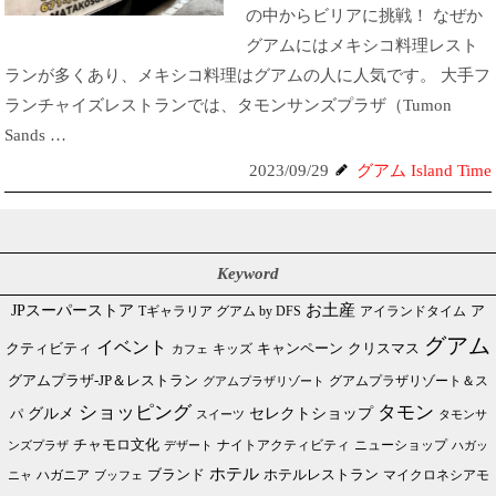
の中からビリアに挑戦！ なぜか
グアムにはメキシコ料理レスト
ランが多くあり、メキシコ料理はグアムの人に人気です。 大手フ
ランチャイズレストランでは、タモンサンズプラザ（Tumon
Sands …
2023/09/29
グアム Island Time
Keyword
JPスーパーストア
お土産
Tギャラリア グアム by DFS
アイランドタイム
ア
グアム
イベント
クリスマス
クティビティ
キャンペーン
カフェ
キッズ
グアムプラザ-JP＆レストラン
グアムプラザリゾート＆ス
グアムプラザリゾート
ショッピング
タモン
グルメ
セレクトショップ
パ
スイーツ
タモンサ
チャモロ文化
ニューショップ
ンズプラザ
デザート
ナイトアクティビティ
ハガッ
ホテル
ブランド
ホテルレストラン
ハガニア
マイクロネシアモ
ブッフェ
ニャ