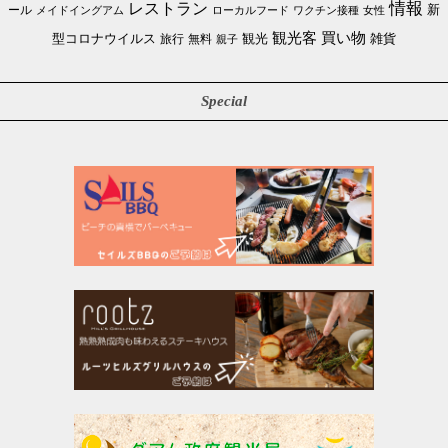
情報
レストラン
ール
新
メイドイングアム
ローカルフード
ワクチン接種
女性
買い物
観光客
雑貨
型コロナウイルス
観光
旅行
無料
親子
Special