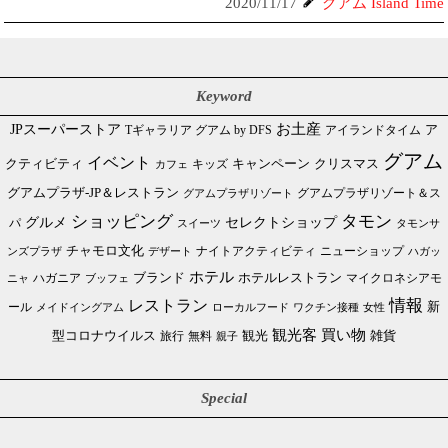
2020/11/17
グアム Island Time
Keyword
JPスーパーストア
お土産
Tギャラリア グアム by DFS
アイランドタイム
ア
グアム
イベント
クリスマス
クティビティ
キャンペーン
カフェ
キッズ
グアムプラザ-JP＆レストラン
グアムプラザリゾート＆ス
グアムプラザリゾート
ショッピング
タモン
グルメ
セレクトショップ
パ
スイーツ
タモンサ
チャモロ文化
ニューショップ
ンズプラザ
デザート
ナイトアクティビティ
ハガッ
ホテル
ブランド
ホテルレストラン
ハガニア
マイクロネシアモ
ブッフェ
ニャ
情報
レストラン
ール
新
メイドイングアム
ローカルフード
ワクチン接種
女性
買い物
観光客
雑貨
型コロナウイルス
観光
旅行
無料
親子
Special