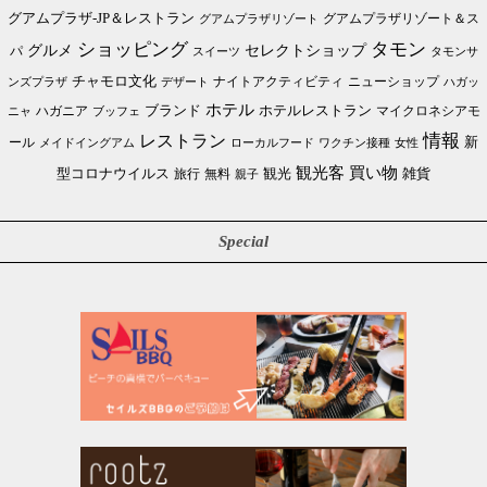
グアムプラザ-JP＆レストラン
グアムプラザリゾート＆ス
グアムプラザリゾート
ショッピング
タモン
グルメ
セレクトショップ
パ
スイーツ
タモンサ
チャモロ文化
ニューショップ
ンズプラザ
デザート
ナイトアクティビティ
ハガッ
ホテル
ブランド
ホテルレストラン
ハガニア
マイクロネシアモ
ブッフェ
ニャ
情報
レストラン
ール
新
メイドイングアム
ローカルフード
ワクチン接種
女性
買い物
観光客
雑貨
型コロナウイルス
観光
旅行
無料
親子
Special