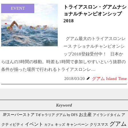
トライアスロン・グアムナシ
EVENT
ョナルチャンピオンシップ
2018
グアム最大のトライアスロンレ
ース ナショナルチャンピオンシ
ップ2018登録受付中！ 日本か
らほんの3時間の移動。時差も1時間で参加しやすいという抜群の
条件が揃った場所で行われるトライアスロンレ…
2018/03/20
グアム Island Time
Keyword
JPスーパーストア
お土産
Tギャラリア グアム by DFS
アイランドタイム
ア
グアム
イベント
クリスマス
クティビティ
キャンペーン
カフェ
キッズ