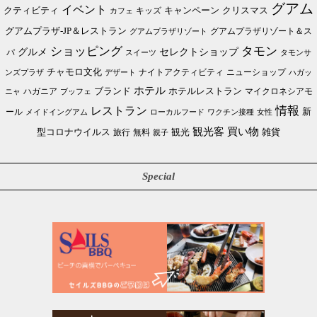
グアム
イベント
クリスマス
クティビティ
キャンペーン
カフェ
キッズ
グアムプラザ-JP＆レストラン
グアムプラザリゾート＆ス
グアムプラザリゾート
ショッピング
タモン
グルメ
セレクトショップ
パ
スイーツ
タモンサ
チャモロ文化
ニューショップ
ンズプラザ
デザート
ナイトアクティビティ
ハガッ
ホテル
ブランド
ホテルレストラン
ハガニア
マイクロネシアモ
ブッフェ
ニャ
情報
レストラン
ール
新
メイドイングアム
ローカルフード
ワクチン接種
女性
買い物
観光客
雑貨
型コロナウイルス
観光
旅行
無料
親子
Special