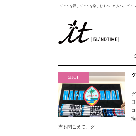
グアムを愛しグアムを楽しむすべての人へ。グアム
SHOP
グ
日
ロ
揃
声も聞こえて、グ…