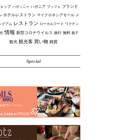
ブランド
ョップ
ハガニア
ブッフェ
ハガッニャ
ル
ホテルレストラン
マイクロネシアモール
メ
レストラン
ングアム
ローカルフード
ワクチン
情報
新型コロナウイルス
性
旅行
無料
親子
買い物
観光客
雑貨
観光
Special