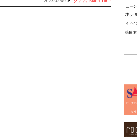
2023/02/09
グアム Island Time
ューシ
ホテ
イドイ
接種
女