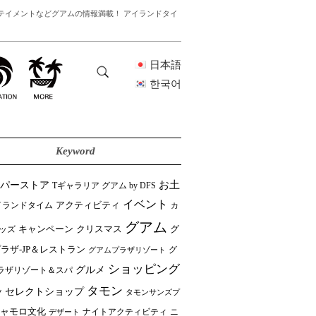
テイメントなどグアムの情報満載！ アイランドタイ
日本語
한국어
Keyword
ーパーストア
お土
Tギャラリア グアム by DFS
イベント
イランドタイム
アクティビティ
カ
グアム
クリスマス
キャンペーン
グ
ッズ
ラザ-JP＆レストラン
グ
グアムプラザリゾート
ショッピング
グルメ
ラザリゾート＆スパ
タモン
セレクトショップ
ツ
タモンサンズプ
ャモロ文化
ニ
デザート
ナイトアクティビティ