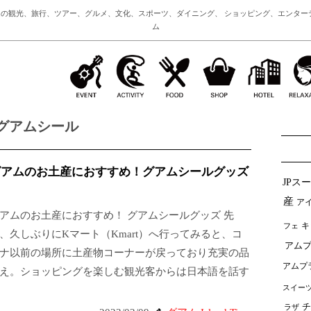
の観光、旅行、ツアー、グルメ、文化、スポーツ、ダイニング、 ショッピング、エンター
ム
グアムシール
グアムのお土産におすすめ！グアムシールグッズ
JPス
産
ア
アムのお土産におすすめ！ グアムシールグッズ 先
フェ
キ
、久しぶりにKマート（Kmart）へ行ってみると、コ
アムプ
ナ以前の場所に土産物コーナーが戻っており充実の品
アムプ
え。ショッピングを楽しむ観光客からは日本語を話す
スイー
チ
ラザ