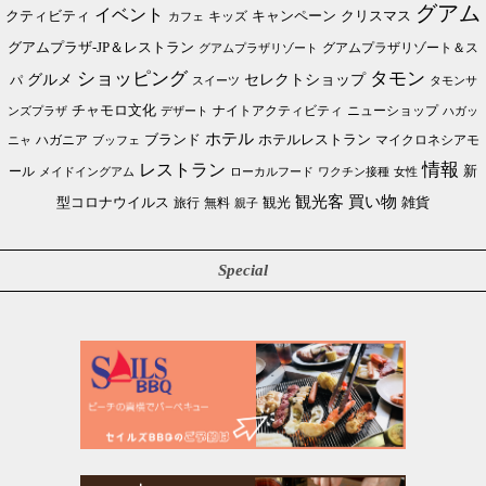
グアム
イベント
クリスマス
クティビティ
キャンペーン
カフェ
キッズ
グアムプラザ-JP＆レストラン
グアムプラザリゾート＆ス
グアムプラザリゾート
ショッピング
タモン
グルメ
セレクトショップ
パ
スイーツ
タモンサ
チャモロ文化
ニューショップ
ンズプラザ
デザート
ナイトアクティビティ
ハガッ
ホテル
ブランド
ホテルレストラン
ハガニア
マイクロネシアモ
ブッフェ
ニャ
情報
レストラン
ール
新
メイドイングアム
ローカルフード
ワクチン接種
女性
買い物
観光客
雑貨
型コロナウイルス
観光
旅行
無料
親子
Special