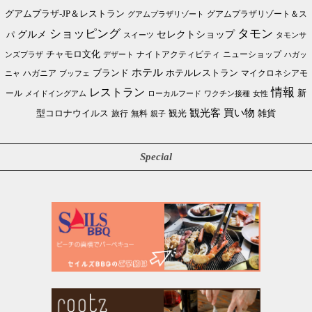
グアムプラザ-JP＆レストラン
グアムプラザリゾート＆ス
グアムプラザリゾート
ショッピング
タモン
グルメ
セレクトショップ
パ
スイーツ
タモンサ
チャモロ文化
ニューショップ
ンズプラザ
デザート
ナイトアクティビティ
ハガッ
ホテル
ブランド
ホテルレストラン
ハガニア
マイクロネシアモ
ブッフェ
ニャ
情報
レストラン
ール
新
メイドイングアム
ローカルフード
ワクチン接種
女性
買い物
観光客
雑貨
型コロナウイルス
観光
旅行
無料
親子
Special