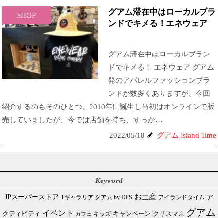
グアム滞在中はローカルブラ
SHOP
ンドでキメる！エネウェア
グアム滞在中はローカルブラン
ドでキメる！ エネウェア グアム
発のアパレルファッションブラ
ンドが数多くありますが、今回
紹介するのもそのひとつ。2010年に誕生し当初はオンラインで販
売していましたが、今では店舗を持ち、すっか…
2022/05/18
グアム Island Time
Keyword
JPスーパーストア
お土産
Tギャラリア グアム by DFS
アイランドタイム
ア
グアム
イベント
クリスマス
クティビティ
キャンペーン
カフェ
キッズ