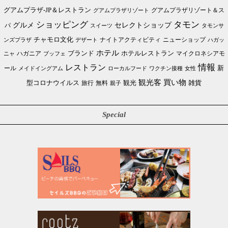
グアムプラザ-JP＆レストラン
グアムプラザリゾート＆ス
グアムプラザリゾート
ショッピング
タモン
グルメ
セレクトショップ
パ
スイーツ
タモンサ
チャモロ文化
ニューショップ
ンズプラザ
デザート
ナイトアクティビティ
ハガッ
ホテル
ブランド
ホテルレストラン
ハガニア
マイクロネシアモ
ブッフェ
ニャ
情報
レストラン
ール
新
メイドイングアム
ローカルフード
ワクチン接種
女性
買い物
観光客
雑貨
型コロナウイルス
観光
旅行
無料
親子
Special