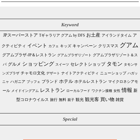
Keyword
JPスーパーストア
お土産
Tギャラリア グアム by DFS
アイランドタイム
ア
グアム
イベント
クリスマス
クティビティ
キャンペーン
カフェ
キッズ
グアムプラザ-JP＆レストラン
グアムプラザリゾート＆ス
グアムプラザリゾート
ショッピング
タモン
グルメ
セレクトショップ
パ
スイーツ
タモンサ
チャモロ文化
ニューショップ
ンズプラザ
デザート
ナイトアクティビティ
ハガッ
ホテル
ブランド
ホテルレストラン
ハガニア
マイクロネシアモ
ブッフェ
ニャ
情報
レストラン
ール
新
メイドイングアム
ローカルフード
ワクチン接種
女性
買い物
観光客
雑貨
型コロナウイルス
観光
旅行
無料
親子
Special