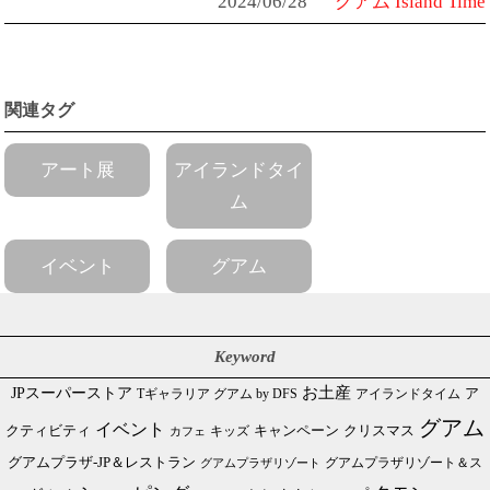
2024/06/28
グアム Island Time
関連タグ
アート展
アイランドタイ
ム
イベント
グアム
Keyword
JPスーパーストア
お土産
Tギャラリア グアム by DFS
アイランドタイム
ア
グアム
イベント
クリスマス
クティビティ
キャンペーン
カフェ
キッズ
グアムプラザ-JP＆レストラン
グアムプラザリゾート＆ス
グアムプラザリゾート