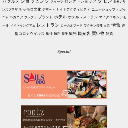
ショッピング
タモン
グルメ
セレクトショップ
パ
スイーツ
タモンサ
チャモロ文化
ニューショップ
ンズプラザ
デザート
ナイトアクティビティ
ハガッ
ホテル
ブランド
ホテルレストラン
ハガニア
マイクロネシアモ
ブッフェ
ニャ
情報
レストラン
ール
新
メイドイングアム
ローカルフード
ワクチン接種
女性
買い物
観光客
雑貨
型コロナウイルス
観光
旅行
無料
親子
Special